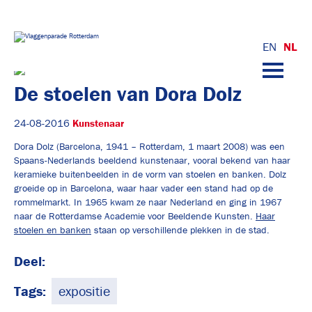
Nu op de Vlaggenparade
EN
NL
Vlaggenparade
Doneren aan de Vlaggenparade
De stoelen van Dora Dolz
24-08-2016
Kunstenaar
Welkom aan de nationaliteiten
Dora Dolz (Barcelona, 1941 – Rotterdam, 1 maart 2008) was een
Spaans-Nederlands beeldend kunstenaar, vooral bekend van haar
keramieke buitenbeelden in de vorm van stoelen en banken. Dolz
Uw vlaggen in top op De Vlaggenparade!
groeide op in Barcelona, waar haar vader een stand had op de
rommelmarkt. In 1965 kwam ze naar Nederland en ging in 1967
naar de Rotterdamse Academie voor Beeldende Kunsten.
Haar
Contact
stoelen en banken
staan op verschillende plekken in de stad.
Deel:
Volg de Vlaggenparade:
Tags:
expositie